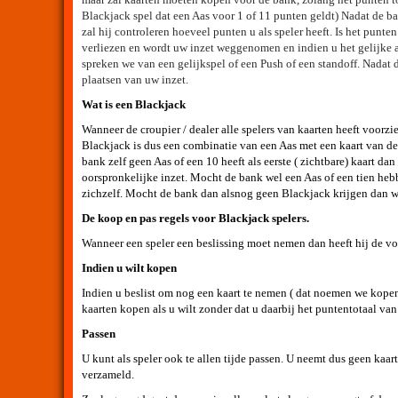
Blackjack spel dat een Aas voor 1 of 11 punten geldt) Nadat de ba
zal hij controleren hoeveel punten u als speler heeft. Is het punten
verliezen en wordt uw inzet weggenomen en indien u het gelijke aa
spreken we van een gelijkspel of een Push of een standoff. Nadat 
plaatsen van uw inzet.
Wat is een Blackjack
Wanneer de croupier / dealer alle spelers van kaarten heeft voorzien
Blackjack is dus een combinatie van een Aas met een kaart van de w
bank zelf geen Aas of een 10 heeft als eerste ( zichtbare) kaart da
oorspronkelijke inzet. Mocht de bank wel een Aas of een tien heb
zichzelf. Mocht de bank dan alsnog geen Blackjack krijgen dan wo
De koop en pas regels voor Blackjack spelers.
Wanneer een speler een beslissing moet nemen dan heeft hij de v
Indien u wilt kopen
Indien u beslist om nog een kaart te nemen ( dat noemen we kopen)
kaarten kopen als u wilt zonder dat u daarbij het puntentotaal van
Passen
U kunt als speler ook te allen tijde passen. U neemt dus geen kaa
verzameld.