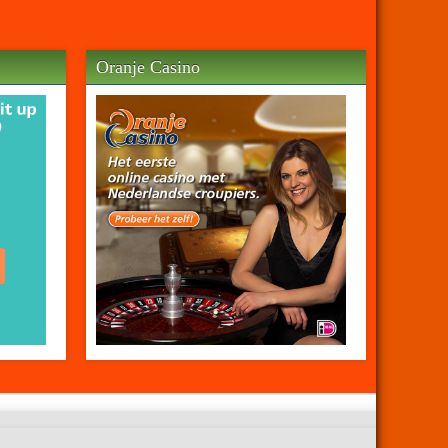
Oranje Casino