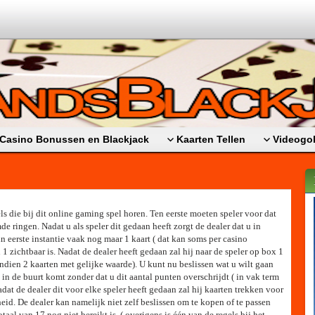
Casino Bonussen en Blackjack
Kaarten Tellen
Videogo
s die bij dit online gaming spel horen. Ten eerste moeten speler voor dat
e ringen. Nadat u als speler dit gedaan heeft zorgt de dealer dat u in
in eerste instantie vaak nog maar 1 kaart ( dat kan soms per casino
1 zichtbaar is. Nadat de dealer heeft gedaan zal hij naar de speler op box 1
 indien 2 kaarten met gelijke waarde). U kunt nu beslissen wat u wilt gaan
in de buurt komt zonder dat u dit aantal punten overschrijdt ( in vak term
dat de dealer dit voor elke speler heeft gedaan zal hij kaarten trekken voor
eid. De dealer kan namelijk niet zelf beslissen om te kopen of te passen
al van 17 nog niet bereikt is. ( overigens is één van de regels bij het