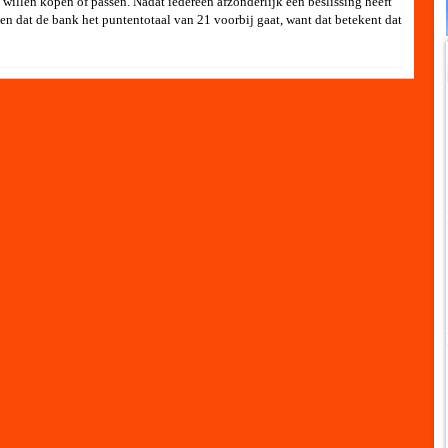
e willen kopen of passen. Nadat iedereen afzonderlijk een beslissing heeft
ien dat de bank het puntentotaal van 21 voorbij gaat, want dat betekent dat