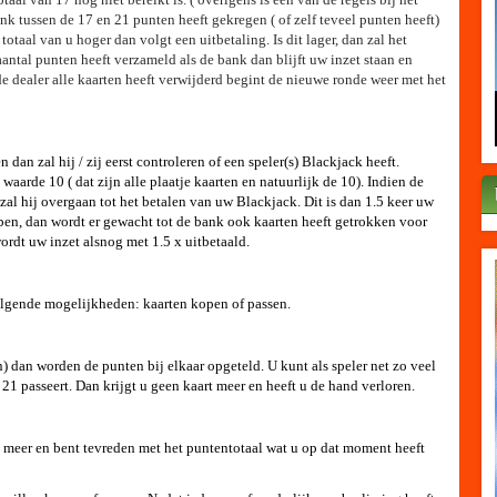
nk tussen de 17 en 21 punten heeft gekregen ( of zelf teveel punten heeft)
 totaal van u hoger dan volgt een uitbetaling. Is dit lager, dan zal het
ntal punten heeft verzameld als de bank dan blijft uw inzet staan en
de dealer alle kaarten heeft verwijderd begint de nieuwe ronde weer met het
 dan zal hij / zij eerst controleren of een speler(s) Blackjack heeft.
aarde 10 ( dat zijn alle plaatje kaarten en natuurlijk de 10). Indien de
n zal hij overgaan tot het betalen van uw Blackjack. Dit is dan 1.5 keer uw
ben, dan wordt er gewacht tot de bank ook kaarten heeft getrokken voor
rdt uw inzet alsnog met 1.5 x uitbetaald.
olgende mogelijkheden: kaarten kopen of passen.
 dan worden de punten bij elkaar opgeteld. U kunt als speler net zo veel
 21 passeert. Dan krijgt u geen kaart meer en heeft u de hand verloren.
rt meer en bent tevreden met het puntentotaal wat u op dat moment heeft