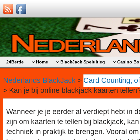
24Bettle
Home
BlackJack Speluitleg
Casino Bo
Nederlands BlackJack
>
Card Counting; of
>
Kan je bij online blackjack kaarten tellen
Wanneer je je eerder al verdiept hebt in 
zijn om kaarten te tellen bij blackjack, ka
techniek in praktijk te brengen. Vooral om