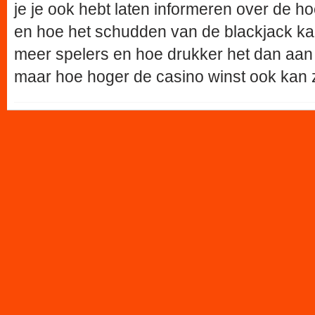
je je ook hebt laten informeren over de 
en hoe het schudden van de blackjack kaa
meer spelers en hoe drukker het dan aan t
maar hoe hoger de casino winst ook kan z