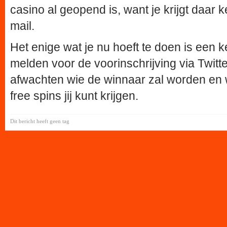
casino al geopend is, want je krijgt daar 
mail.
Het enige wat je nu hoeft te doen is een 
melden voor de voorinschrijving via Twitt
afwachten wie de winnaar zal worden en
free spins jij kunt krijgen.
Dit bericht heeft geen tag