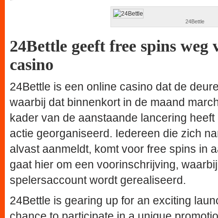
24Bettle
24Bettle geeft free spins weg
casino
24Bettle is een online casino dat de deur
waarbij dat binnenkort in de maand march w
kader van de aanstaande lancering heeft 
actie georganiseerd. Iedereen die zich na
alvast aanmeldt, komt voor free spins in 
gaat hier om een voorinschrijving, waarbij
spelersaccount wordt gerealiseerd.
24Bettle is gearing up for an exciting laun
chance to participate in a unique promotio